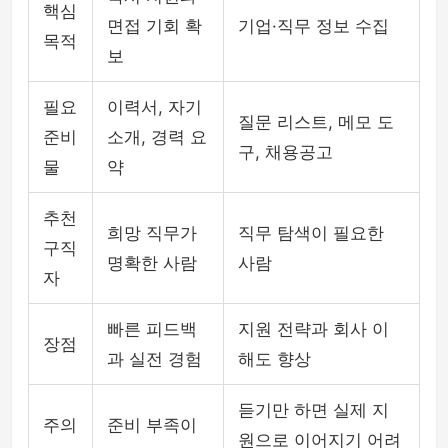
핵심
면접 기회 확
기업·직무 정보 수집
목적
보
필요
이력서, 자기
질문 리스트, 메모 도
준비
소개, 경력 요
구, 채용공고
물
약
추천
희망 직무가
직무 탐색이 필요한
구직
명확한 사람
사람
자
빠른 피드백
지원 전략과 회사 이
장점
과 실전 경험
해도 향상
듣기만 하면 실제 지
주의
준비 부족이
원으로 이어지기 어려