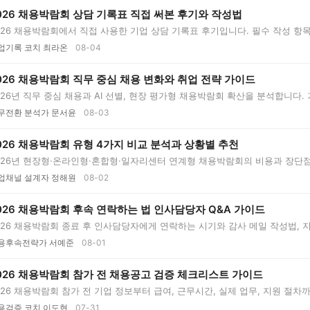
026 채용박람회 상담 기록표 직접 써본 후기와 작성법
026 채용박람회에서 직접 사용한 기업 상담 기록표 후기입니다. 필수 작성 항
..
업기록 코치 최라온
08-04
026 채용박람회 직무 중심 채용 변화와 취업 전략 가이드
026년 직무 중심 채용과 AI 선별, 현장 평가형 채용박람회 확산을 분석합니다
무전환 분석가 문서윤
08-03
026 채용박람회 유형 4가지 비교 분석과 상황별 추천
026년 현장형·온라인형·혼합형·일자리센터 연계형 채용박람회의 비용과 장단점
..
업채널 설계자 정해원
08-02
026 채용박람회 후속 연락하는 법 인사담당자 Q&A 가이드
026 채용박람회 종료 후 인사담당자에게 연락하는 시기와 감사 메일 작성법, 지
..
용후속전략가 서예준
08-01
026 채용박람회 참가 전 채용공고 검증 체크리스트 가이드
026 채용박람회 참가 전 기업 정보부터 급여, 근무시간, 실제 업무, 지원 절
..
용검증 코치 이도현
07-31