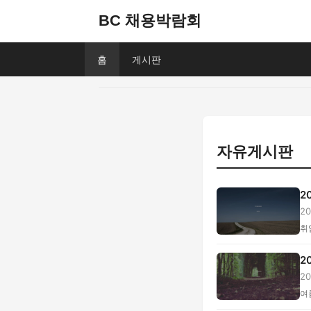
BC 채용박람회
홈
게시판
자유게시판
2
2
보.
취
2
2
질.
여