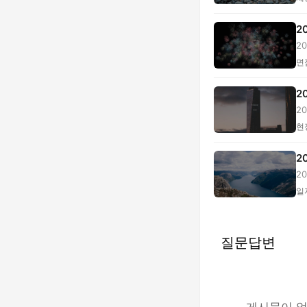
2
2
코.
면
2
2
...
현
2
2
채.
일
질문답변