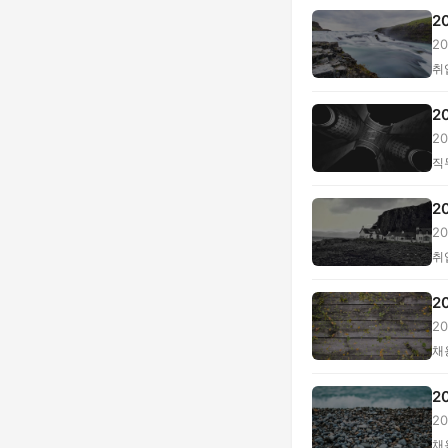
2
2
단.
취
2
2
...
직
2
2
력.
취
2
2
격.
채
2
2
체.
채