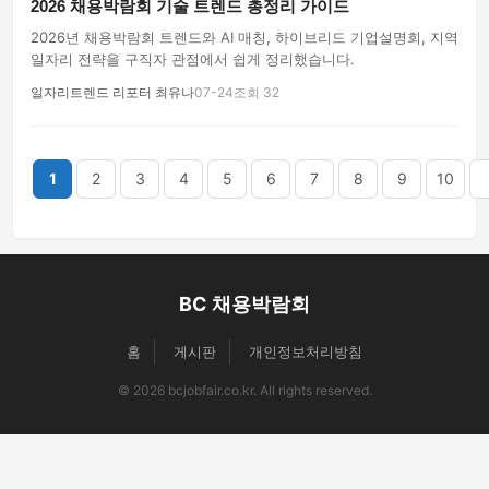
2026 채용박람회 기술 트렌드 총정리 가이드
2026년 채용박람회 트렌드와 AI 매칭, 하이브리드 기업설명회, 지역
일자리 전략을 구직자 관점에서 쉽게 정리했습니다.
일자리트렌드 리포터 최유나
07-24
조회 32
끝
1
2
3
4
5
6
7
8
9
10
BC 채용박람회
홈
게시판
개인정보처리방침
© 2026 bcjobfair.co.kr. All rights reserved.