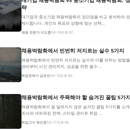
대기업 채용박람회 vs 중소기업 채용박람회: 
략
대기업과 중소기업 채용박람회의 장단점을 비교 분석하여 성
제시합니다. 개인의 목표와 성향에 맞는 선택...
채용 전문가 이도훈
04-19
조회 67
채용박람회에서 빈번히 저지르는 실수 5가지
채용박람회에서 빈번히 저지르는 실수와 이를 피하는 방법을
관리부터 시간 관리까지, 성공을 위한 필수 ...
취업전략가 김유진
04-18
조회 80
채용박람회에서 주목해야 할 숨겨진 꿀팁 5가
채용박람회에서 잘 알려지지 않은 숨겨진 꿀팁 5가지를 소개
조사와 네트워킹 전략, 스타일 관리로 취업 ...
취업고수 최민호
04-17
조회 85