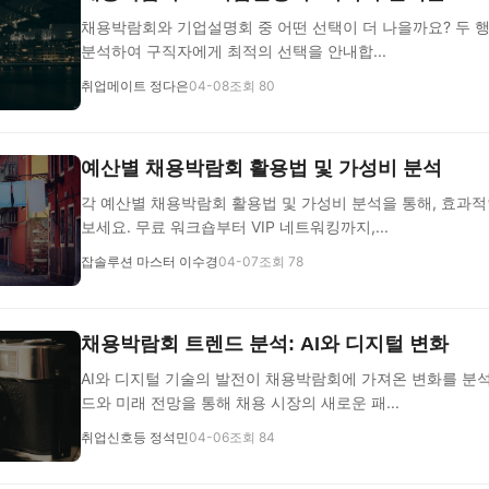
채용박람회와 기업설명회 중 어떤 선택이 더 나을까요? 두 
분석하여 구직자에게 최적의 선택을 안내합...
취업메이트 정다은
04-08
조회 80
예산별 채용박람회 활용법 및 가성비 분석
각 예산별 채용박람회 활용법 및 가성비 분석을 통해, 효과적
보세요. 무료 워크숍부터 VIP 네트워킹까지,...
잡솔루션 마스터 이수경
04-07
조회 78
채용박람회 트렌드 분석: AI와 디지털 변화
AI와 디지털 기술의 발전이 채용박람회에 가져온 변화를 분석
드와 미래 전망을 통해 채용 시장의 새로운 패...
취업신호등 정석민
04-06
조회 84